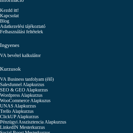
Információ
Kezdd itt!
Kapcsolat
Blog
Adatkezelési tájékoztató
Felhasználási feltételek
Ingyenes
VA bevétel kalkulátor
Kurzusok
VA Business tanfolyam (élő)
Salesfunnel Alapkurzus
SEO & GEO Alapkurzus
Wordpress Alapkurzus
WooCommerce Alapkuzus
UNAS Alapkurzus
Trello Alapkurzus
ClickUP Alapkurzus
Pénzügyi Asszisztencia Alapkurzus
LinkedIN Mesterkurzus
Social Boost Mesterkurzus