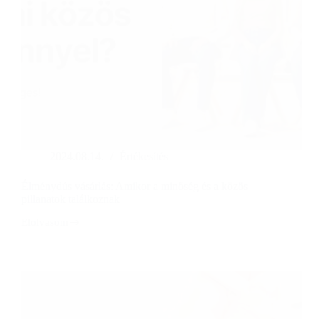
2024.08.14.
Értékesítés
Élménydús vásárlás: Amikor a minőség és a közös
pillanatok találkoznak
Elolvasom
Élménydús
vásárlás:
Amikor
a
minőség
és
a
közös