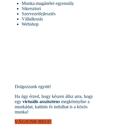
Munka-magánélet egyensúly
Sikersztori
Szervezetfejlesztés
Vállalkozás
Webshop
Dolgozzunk együtt!
Ha úgy érzed, hogy készen állsz arra, hogy
egy
virtuális asszisztens
megkönnyítse a
munkádat, kattints és indulhat is a közös
munka!
VÁGJUNK BELE!