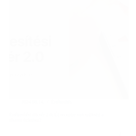
pillanatok
találkoznak
2024.08.14.
Értékesítés
Értékesítési tölcsér 2.0: Új receptre van szükség a
sikeres üzlethez?
Elolvasom
Értékesítési