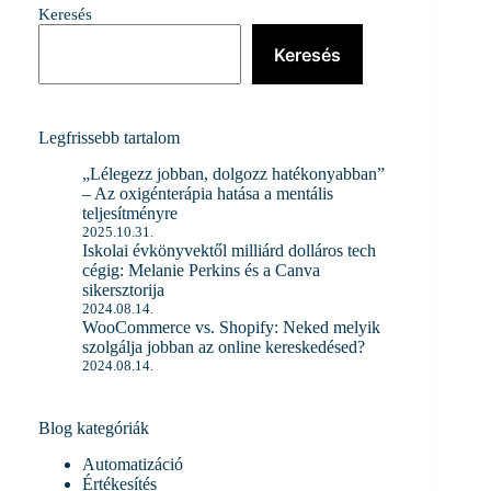
tölcsér
Keresés
2.0:
Új
Keresés
receptre
van
szükség
a
sikeres
Legfrissebb tartalom
üzlethez?
„Lélegezz jobban, dolgozz hatékonyabban”
– Az oxigénterápia hatása a mentális
teljesítményre
2025.10.31.
Iskolai évkönyvektől milliárd dolláros tech
cégig: Melanie Perkins és a Canva
sikersztorija
2024.08.14.
WooCommerce vs. Shopify: Neked melyik
szolgálja jobban az online kereskedésed?
2024.08.14.
Blog kategóriák
Automatizáció
Értékesítés