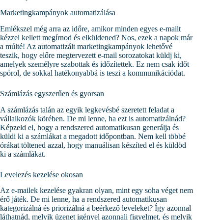
Marketingkampányok automatizálása
Emlékszel még arra az időre, amikor minden egyes e-mailt
kézzel kellett megírnod és elküldened? Nos, ezek a napok már
a múlté! Az automatizált marketingkampányok lehetővé
teszik, hogy előre megtervezett e-mail sorozatokat küldj ki,
amelyek személyre szabottak és időzítettek. Ez nem csak időt
spórol, de sokkal hatékonyabbá is teszi a kommunikációdat.
Számlázás egyszerűen és gyorsan
A számlázás talán az egyik legkevésbé szeretett feladat a
vállalkozók körében. De mi lenne, ha ezt is automatizálnád?
Képzeld el, hogy a rendszered automatikusan generálja és
küldi ki a számlákat a megadott időpontban. Nem kell többé
órákat töltened azzal, hogy manuálisan készíted el és küldöd
ki a számlákat.
Levelezés kezelése okosan
Az e-mailek kezelése gyakran olyan, mint egy soha véget nem
érő játék. De mi lenne, ha a rendszered automatikusan
kategorizálná és priorizálná a beérkező leveleket? Így azonnal
láthatnád, melyik üzenet igényel azonnali figyelmet, és melyik