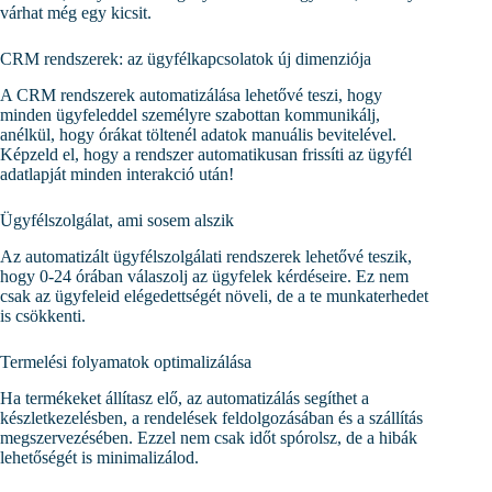
várhat még egy kicsit.
CRM rendszerek: az ügyfélkapcsolatok új dimenziója
A CRM rendszerek automatizálása lehetővé teszi, hogy
minden ügyfeleddel személyre szabottan kommunikálj,
anélkül, hogy órákat töltenél adatok manuális bevitelével.
Képzeld el, hogy a rendszer automatikusan frissíti az ügyfél
adatlapját minden interakció után!
Ügyfélszolgálat, ami sosem alszik
Az automatizált ügyfélszolgálati rendszerek lehetővé teszik,
hogy 0-24 órában válaszolj az ügyfelek kérdéseire. Ez nem
csak az ügyfeleid elégedettségét növeli, de a te munkaterhedet
is csökkenti.
Termelési folyamatok optimalizálása
Ha termékeket állítasz elő, az automatizálás segíthet a
készletkezelésben, a rendelések feldolgozásában és a szállítás
megszervezésében. Ezzel nem csak időt spórolsz, de a hibák
lehetőségét is minimalizálod.