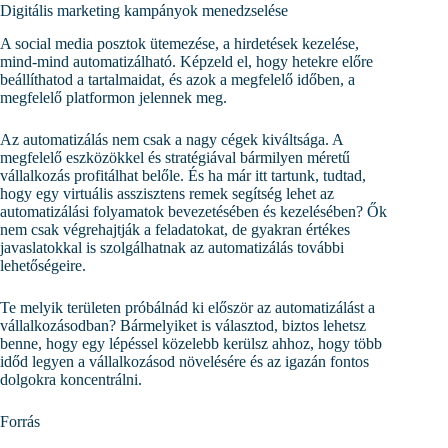
Digitális marketing kampányok menedzselése
A social media posztok ütemezése, a hirdetések kezelése,
mind-mind automatizálható. Képzeld el, hogy hetekre előre
beállíthatod a tartalmaidat, és azok a megfelelő időben, a
megfelelő platformon jelennek meg.
Az automatizálás nem csak a nagy cégek kiváltsága. A
megfelelő eszközökkel és stratégiával bármilyen méretű
vállalkozás profitálhat belőle. És ha már itt tartunk, tudtad,
hogy egy virtuális asszisztens remek segítség lehet az
automatizálási folyamatok bevezetésében és kezelésében? Ők
nem csak végrehajtják a feladatokat, de gyakran értékes
javaslatokkal is szolgálhatnak az automatizálás további
lehetőségeire.
Te melyik területen próbálnád ki először az automatizálást a
vállalkozásodban? Bármelyiket is választod, biztos lehetsz
benne, hogy egy lépéssel közelebb kerülsz ahhoz, hogy több
időd legyen a vállalkozásod növelésére és az igazán fontos
dolgokra koncentrálni.
Forrás