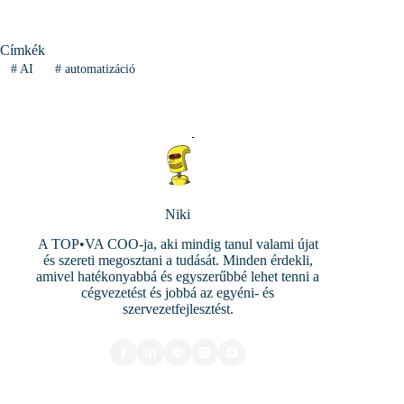
Címkék
#
AI
#
automatizáció
Niki
A TOP•VA COO-ja, aki mindig tanul valami újat
és szereti megosztani a tudását. Minden érdekli,
amivel hatékonyabbá és egyszerűbbé lehet tenni a
cégvezetést és jobbá az egyéni- és
szervezetfejlesztést.