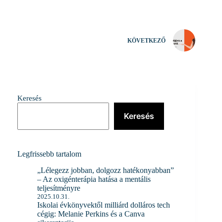
KÖVETKEZŐ
Keresés
Keresés
Legfrissebb tartalom
„Lélegezz jobban, dolgozz hatékonyabban”
– Az oxigénterápia hatása a mentális
teljesítményre
2025.10.31.
Iskolai évkönyvektől milliárd dolláros tech
cégig: Melanie Perkins és a Canva