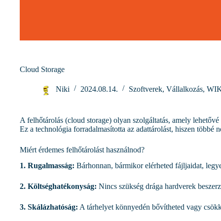
Cloud Storage
Niki
2024.08.14.
Szoftverek
,
Vállalkozás
,
WIK
A felhőtárolás (cloud storage) olyan szolgáltatás, amely lehetővé te
Ez a technológia forradalmasította az adattárolást, hiszen többé 
Miért érdemes felhőtárolást használnod?
1. Rugalmasság:
Bárhonnan, bármikor elérheted fájljaidat, legye
2. Költséghatékonyság:
Nincs szükség drága hardverek beszerzé
3. Skálázhatóság:
A tárhelyet könnyedén bővítheted vagy csökke