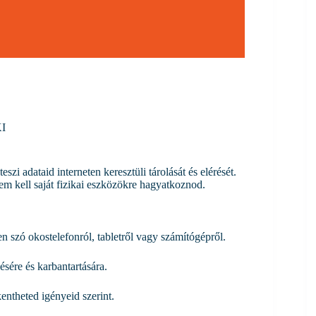
I
szi adataid interneten keresztüli tárolását és elérését.
nem kell saját fizikai eszközökre hagyatkoznod.
n szó okostelefonról, tabletről vagy számítógépről.
sére és karbantartására.
ntheted igényeid szerint.