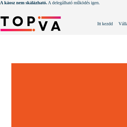
Skip
A káosz nem skálázható.
A delegálható működés igen.
to
content
Itt kezdd
Váll