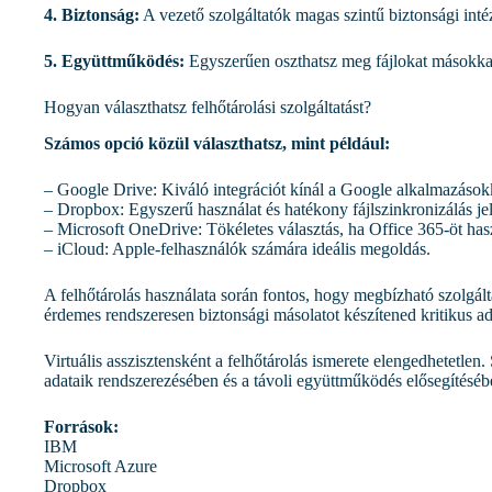
4. Biztonság:
A vezető szolgáltatók magas szintű biztonsági int
5. Együttműködés:
Egyszerűen oszthatsz meg fájlokat másokkal
Hogyan választhatsz felhőtárolási szolgáltatást?
Számos opció közül választhatsz, mint például:
– Google Drive: Kiváló integrációt kínál a Google alkalmazások
– Dropbox: Egyszerű használat és hatékony fájlszinkronizálás je
– Microsoft OneDrive: Tökéletes választás, ha Office 365-öt has
– iCloud: Apple-felhasználók számára ideális megoldás.
A felhőtárolás használata során fontos, hogy megbízható szolgálta
érdemes rendszeresen biztonsági másolatot készítened kritikus ad
Virtuális asszisztensként a felhőtárolás ismerete elengedhetetl
adataik rendszerezésében és a távoli együttműködés elősegítéséb
Források:
IBM
Microsoft Azure
Dropbox