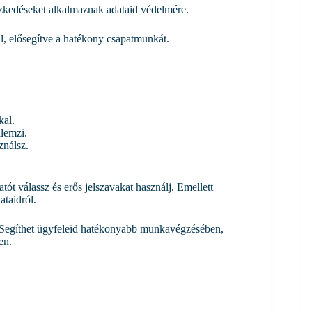
ézkedéseket alkalmaznak adataid védelmére.
, elősegítve a hatékony csapatmunkát.
kal.
llemzi.
ználsz.
tót válassz és erős jelszavakat használj. Emellett
ataidról.
en. Segíthet ügyfeleid hatékonyabb munkavégzésében,
en.