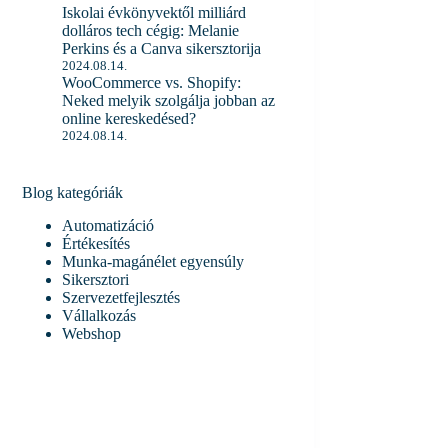
Iskolai évkönyvektől milliárd
dolláros tech cégig: Melanie
Perkins és a Canva sikersztorija
2024.08.14.
WooCommerce vs. Shopify:
Neked melyik szolgálja jobban az
online kereskedésed?
2024.08.14.
Blog kategóriák
Automatizáció
Értékesítés
Munka-magánélet egyensúly
Sikersztori
Szervezetfejlesztés
Vállalkozás
Webshop