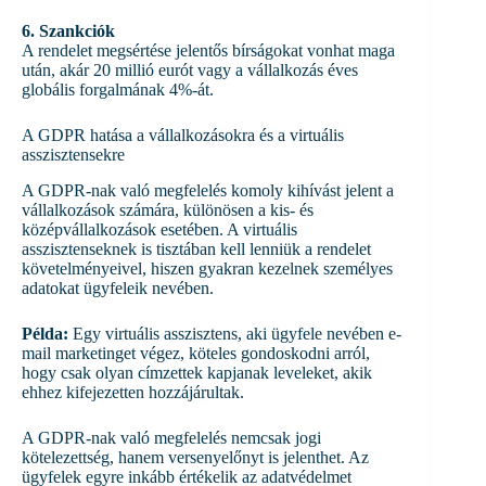
6. Szankciók
A rendelet megsértése jelentős bírságokat vonhat maga
után, akár 20 millió eurót vagy a vállalkozás éves
globális forgalmának 4%-át.
A GDPR hatása a vállalkozásokra és a virtuális
asszisztensekre
A GDPR-nak való megfelelés komoly kihívást jelent a
vállalkozások számára, különösen a kis- és
középvállalkozások esetében. A virtuális
asszisztenseknek is tisztában kell lenniük a rendelet
követelményeivel, hiszen gyakran kezelnek személyes
adatokat ügyfeleik nevében.
Példa:
Egy virtuális asszisztens, aki ügyfele nevében e-
mail marketinget végez, köteles gondoskodni arról,
hogy csak olyan címzettek kapjanak leveleket, akik
ehhez kifejezetten hozzájárultak.
A GDPR-nak való megfelelés nemcsak jogi
kötelezettség, hanem versenyelőnyt is jelenthet. Az
ügyfelek egyre inkább értékelik az adatvédelmet