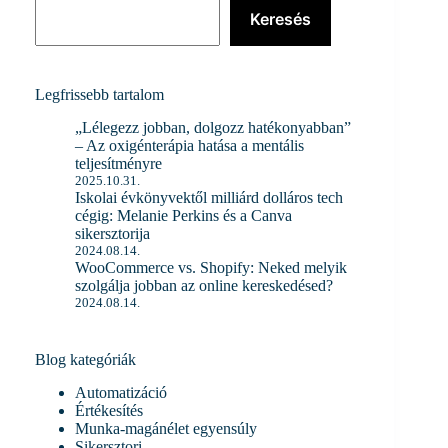
Keresés
Legfrissebb tartalom
„Lélegezz jobban, dolgozz hatékonyabban”
– Az oxigénterápia hatása a mentális
teljesítményre
2025.10.31.
Iskolai évkönyvektől milliárd dolláros tech
cégig: Melanie Perkins és a Canva
sikersztorija
2024.08.14.
WooCommerce vs. Shopify: Neked melyik
szolgálja jobban az online kereskedésed?
2024.08.14.
Blog kategóriák
Automatizáció
Értékesítés
Munka-magánélet egyensúly
Sikersztori