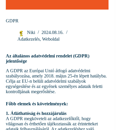
GDPR
Niki
2024.08.16.
Adatkezelés
,
Weboldal
Az általános adatvédelmi rendelet (GDPR)
jelentősége
A GDPR az Európai Unió átfogó adatvédelmi
szabályozása, amely 2018. május 25-én lépett hatályba.
Célja az EU-n belüli adatvédelmi szabályok
egységesítése és az egyének személyes adataik feletti
kontrolljának megerősítése.
Főbb elemek és követelmények:
1. Átláthatóság és hozzájárulás
A GDPR megköveteli az adatkezelőktől, hogy
világosan és érthetően tájékoztassák az érintetteket
adataik felhasználásáról. Az adatkezeléshez való