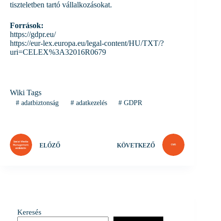
tiszteletben tartó vállalkozásokat.
Források:
https://gdpr.eu/
https://eur-lex.europa.eu/legal-content/HU/TXT/?
uri=CELEX%3A32016R0679
Wiki Tags
#
adatbiztonság
#
adatkezelés
#
GDPR
ELŐZŐ
KÖVETKEZŐ
Keresés