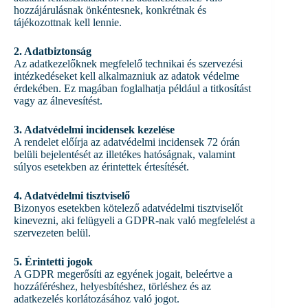
hozzájárulásnak önkéntesnek, konkrétnak és
tájékozottnak kell lennie.
2. Adatbiztonság
Az adatkezelőknek megfelelő technikai és szervezési
intézkedéseket kell alkalmazniuk az adatok védelme
érdekében. Ez magában foglalhatja például a titkosítást
vagy az álnevesítést.
3. Adatvédelmi incidensek kezelése
A rendelet előírja az adatvédelmi incidensek 72 órán
belüli bejelentését az illetékes hatóságnak, valamint
súlyos esetekben az érintettek értesítését.
4. Adatvédelmi tisztviselő
Bizonyos esetekben kötelező adatvédelmi tisztviselőt
kinevezni, aki felügyeli a GDPR-nak való megfelelést a
szervezeten belül.
5. Érintetti jogok
A GDPR megerősíti az egyének jogait, beleértve a
hozzáféréshez, helyesbítéshez, törléshez és az
adatkezelés korlátozásához való jogot.