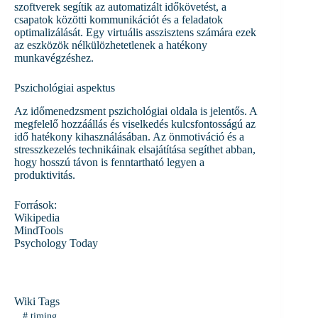
szoftverek segítik az automatizált időkövetést, a
csapatok közötti kommunikációt és a feladatok
optimalizálását. Egy virtuális asszisztens számára ezek
az eszközök nélkülözhetetlenek a hatékony
munkavégzéshez.
Pszichológiai aspektus
Az időmenedzsment pszichológiai oldala is jelentős. A
megfelelő hozzáállás és viselkedés kulcsfontosságú az
idő hatékony kihasználásában. Az önmotiváció és a
stresszkezelés technikáinak elsajátítása segíthet abban,
hogy hosszú távon is fenntartható legyen a
produktivitás.
Források:
Wikipedia
MindTools
Psychology Today
Wiki Tags
#
timing