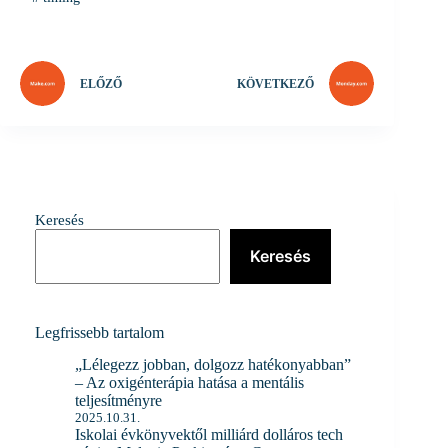
ELŐZŐ
KÖVETKEZŐ
Keresés
Keresés
Legfrissebb tartalom
„Lélegezz jobban, dolgozz hatékonyabban”
– Az oxigénterápia hatása a mentális
teljesítményre
2025.10.31.
Iskolai évkönyvektől milliárd dolláros tech