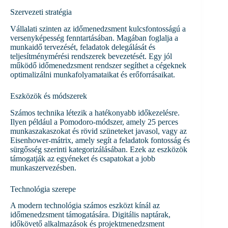
Szervezeti stratégia
Vállalati szinten az időmenedzsment kulcsfontosságú a
versenyképesség fenntartásában. Magában foglalja a
munkaidő tervezését, feladatok delegálását és
teljesítménymérési rendszerek bevezetését. Egy jól
működő időmenedzsment rendszer segíthet a cégeknek
optimalizálni munkafolyamataikat és erőforrásaikat.
Eszközök és módszerek
Számos technika létezik a hatékonyabb időkezelésre.
Ilyen például a Pomodoro-módszer, amely 25 perces
munkaszakaszokat és rövid szüneteket javasol, vagy az
Eisenhower-mátrix, amely segít a feladatok fontosság és
sürgősség szerinti kategorizálásában. Ezek az eszközök
támogatják az egyéneket és csapatokat a jobb
munkaszervezésben.
Technológia szerepe
A modern technológia számos eszközt kínál az
időmenedzsment támogatására. Digitális naptárak,
időkövető alkalmazások és projektmenedzsment