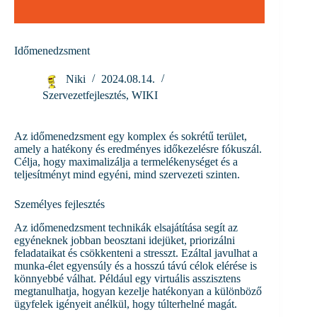
Időmenedzsment
Niki
2024.08.14.
Szervezetfejlesztés
,
WIKI
Az időmenedzsment egy komplex és sokrétű terület,
amely a hatékony és eredményes időkezelésre fókuszál.
Célja, hogy maximalizálja a termelékenységet és a
teljesítményt mind egyéni, mind szervezeti szinten.
Személyes fejlesztés
Az időmenedzsment technikák elsajátítása segít az
egyéneknek jobban beosztani idejüket, priorizálni
feladataikat és csökkenteni a stresszt. Ezáltal javulhat a
munka-élet egyensúly és a hosszú távú célok elérése is
könnyebbé válhat. Például egy virtuális asszisztens
megtanulhatja, hogyan kezelje hatékonyan a különböző
ügyfelek igényeit anélkül, hogy túlterhelné magát.