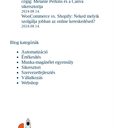
cégig: Melanie Perkins és a Canva
sikersztorija
2024.08.14.
WooCommerce vs. Shopify: Neked melyik
szolgálja jobban az online kereskedésed?
2024.08.14.
Blog kategóriák
Automatizáció
Értékesítés
Munka-magánélet egyensúly
Sikersztori
Szervezetfejlesztés
Vállalkozás
Webshop