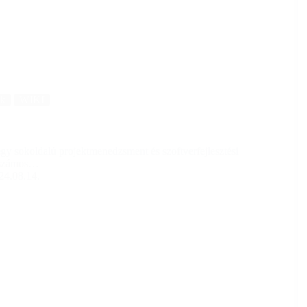
ek
WIKI
 sokoldalú projektmenedzsment és szoftverfejlesztési
 számos…
24.08.14.