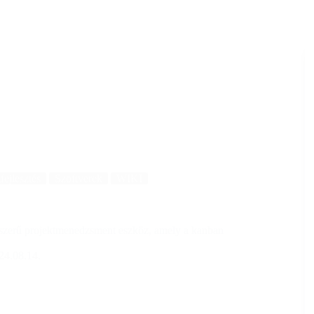
fejlesztés
Szoftverek
WIKI
pszerű projektmenedzsment eszköz, amely a kanban
24.08.14.