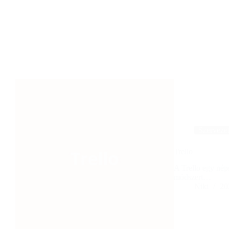
Szervezet
Trello
A Trello egy né
módszert…
Niki
20