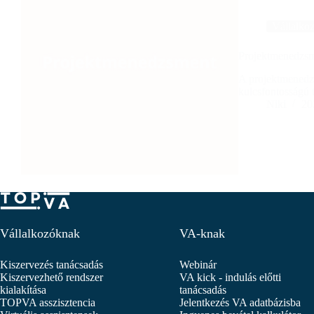
Vállalko
Projektmenedzs
A projektmenedzs
kulcsfontosságú 
Niki
20
Vállalkozóknak
VA-knak
Kiszervezés tanácsadás
Webinár
Kiszervezhető rendszer
VA kick - indulás előtti
kialakítása
tanácsadás
TOPVA asszisztencia
Jelentkezés VA adatbázisba