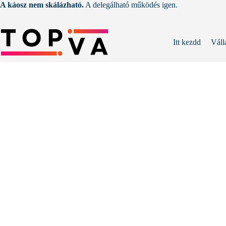
Skip
A káosz nem skálázható.
A delegálható működés igen.
to
content
Itt kezdd
Váll