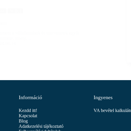
zás
WIKI
ment
ment a vállalkozások és szervezetek egyik
területe, amely…
24.08.14.
Információ
Ingyenes
Kezdd itt!
VA bevétel kalkulát
Kapcsolat
Blog
Adatkezelési tájékoztató