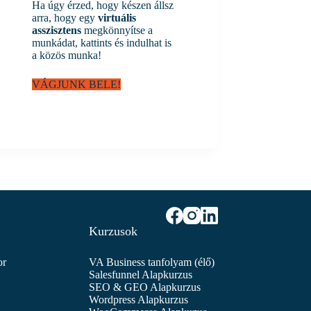
Ha úgy érzed, hogy készen állsz
arra, hogy egy
virtuális
asszisztens
megkönnyítse a
munkádat, kattints és indulhat is
a közös munka!
VÁGJUNK BELE!
Kurzusok
or
VA Business tanfolyam (élő)
Salesfunnel Alapkurzus
SEO & GEO Alapkurzus
Wordpress Alapkurzus