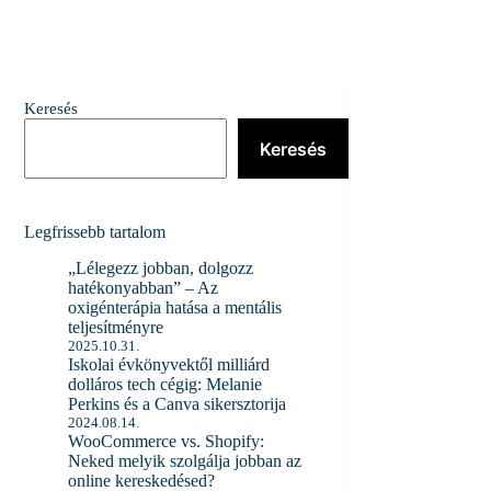
Keresés
Keresés
Legfrissebb tartalom
„Lélegezz jobban, dolgozz
hatékonyabban” – Az
oxigénterápia hatása a mentális
teljesítményre
2025.10.31.
Iskolai évkönyvektől milliárd
dolláros tech cégig: Melanie
Perkins és a Canva sikersztorija
2024.08.14.
WooCommerce vs. Shopify:
Neked melyik szolgálja jobban az
online kereskedésed?