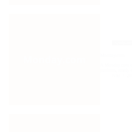
Szoftver
Monday.com
A Monday.com egy
platform, amely
Niki
20