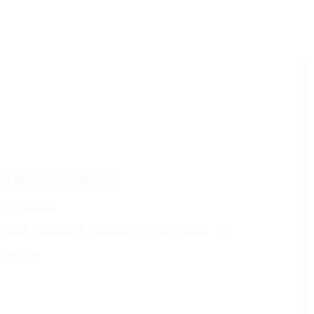
és
Vállalkozás
WIKI
ss Management
ess Management (CSM) egy olyan üzleti stratégia,
24.08.14.