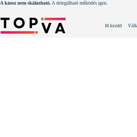
Skip
A káosz nem skálázható.
A delegálható működés igen.
to
content
Itt kezdd
Váll