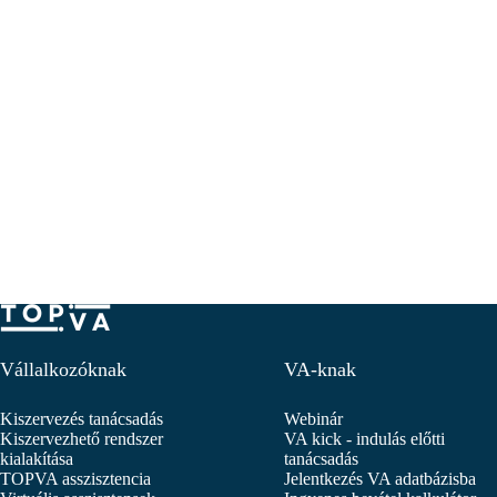
Vállalkozóknak
VA-knak
Kiszervezés tanácsadás
Webinár
Kiszervezhető rendszer
VA kick - indulás előtti
kialakítása
tanácsadás
TOPVA asszisztencia
Jelentkezés VA adatbázisba