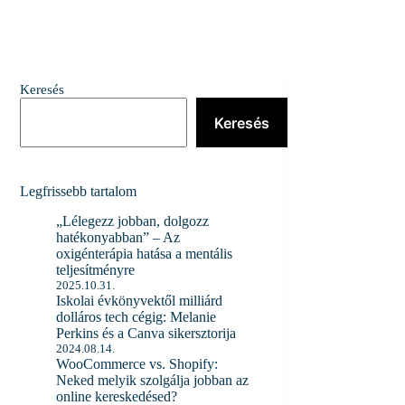
Keresés
Keresés
Legfrissebb tartalom
„Lélegezz jobban, dolgozz
hatékonyabban” – Az
oxigénterápia hatása a mentális
teljesítményre
2025.10.31.
Iskolai évkönyvektől milliárd
dolláros tech cégig: Melanie
Perkins és a Canva sikersztorija
2024.08.14.
WooCommerce vs. Shopify:
Neked melyik szolgálja jobban az
online kereskedésed?