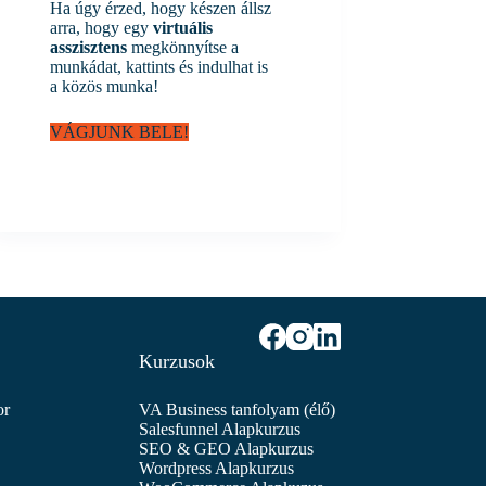
Ha úgy érzed, hogy készen állsz
arra, hogy egy
virtuális
asszisztens
megkönnyítse a
munkádat, kattints és indulhat is
a közös munka!
VÁGJUNK BELE!
Kurzusok
or
VA Business tanfolyam (élő)
Salesfunnel Alapkurzus
SEO & GEO Alapkurzus
Wordpress Alapkurzus