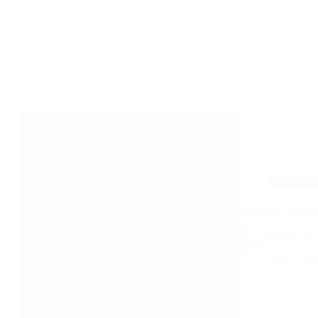
Értékesít
Customer Succe
A Customer Succ
amely…
Niki
20