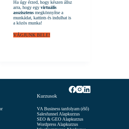
Ha úgy érzed, hogy készen állsz
arra, hogy egy
virtuális
asszisztens
megkönnyítse a
munkádat, kattints és indulhat is
a közös munka!
VÁGJUNK BELE!
Kurzusok
or
VA Business tanfolyam (élő)
Salesfunnel Alapkurzus
SEO & GEO Alapkurzus
Wordpress Alapkurzus