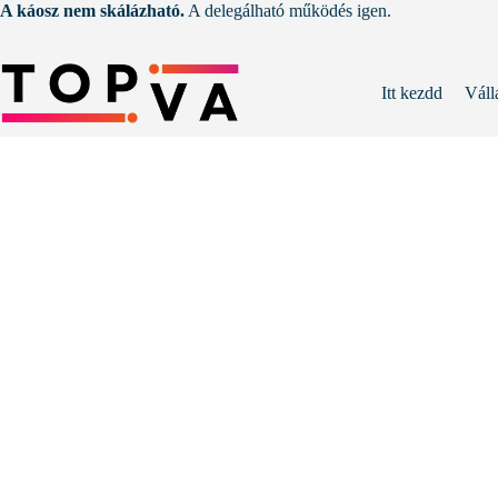
Skip
A káosz nem skálázható.
A delegálható működés igen.
to
content
Itt kezdd
Váll