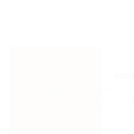
Weboldal
CMS
A tartalomkezelő
a…
Niki
20