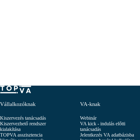
Vállalkozóknak
VA-knak
Kiszervezés tanácsadás
Webinár
Kiszervezhető rendszer
VA kick - indulás előtti
kialakítása
tanácsadás
TOPVA asszisztencia
Jelentkezés VA adatbázisba