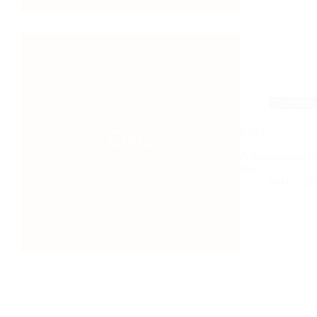
Tartalom
CMS
A tartalomkezelő
teszi a…
Niki
20