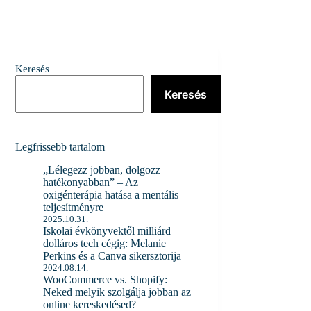
Keresés
Keresés
Legfrissebb tartalom
„Lélegezz jobban, dolgozz
hatékonyabban” – Az
oxigénterápia hatása a mentális
teljesítményre
2025.10.31.
Iskolai évkönyvektől milliárd
dolláros tech cégig: Melanie
Perkins és a Canva sikersztorija
2024.08.14.
WooCommerce vs. Shopify:
Neked melyik szolgálja jobban az
online kereskedésed?