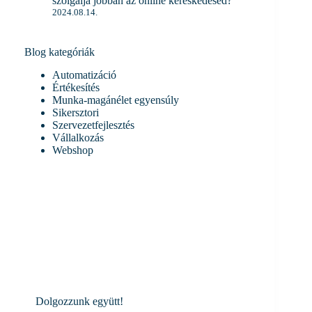
szolgálja jobban az online kereskedésed?
2024.08.14.
Blog kategóriák
Automatizáció
Értékesítés
Munka-magánélet egyensúly
Sikersztori
Szervezetfejlesztés
Vállalkozás
Webshop
Dolgozzunk együtt!