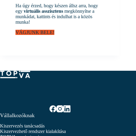
Ha úgy érzed, hogy készen állsz arra, hogy
egy
virtuális asszisztens
megkönnyítse a
munkádat, kattints és indulhat is a közös
munka!
VÁGJUNK BELE!
Vállalkozóknak
Kiszervezés tanácsadás
Kiszervezhető rendszer kialakítása