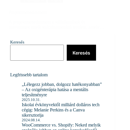
Vállalkozás
WIKI
Projektmenedzsment
A projektmenedzsment a vállalkozások és
szervezetek egyik kulcsfontosságú területe, amely…
Niki
2024.08.14.
Keresés
Keresés
Legfrissebb tartalom
„Lélegezz jobban, dolgozz hatékonyabban”
– Az oxigénterápia hatása a mentális
teljesítményre
2025.10.31.
Iskolai évkönyvektől milliárd dolláros tech
cégig: Melanie Perkins és a Canva
sikersztorija
2024.08.14.
WooCommerce vs. Shopify: Neked melyik