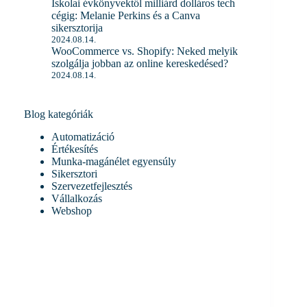
Iskolai évkönyvektől milliárd dolláros tech
cégig: Melanie Perkins és a Canva
sikersztorija
2024.08.14.
WooCommerce vs. Shopify: Neked melyik
szolgálja jobban az online kereskedésed?
2024.08.14.
Blog kategóriák
Automatizáció
Értékesítés
Munka-magánélet egyensúly
Sikersztori
Szervezetfejlesztés
Vállalkozás
Webshop