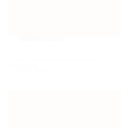
Pénzügy
Weboldal
Barion
A Barion egy sokoldalú online fizetési és pénzügyi
megoldás, amely…
Niki
2024.08.21.