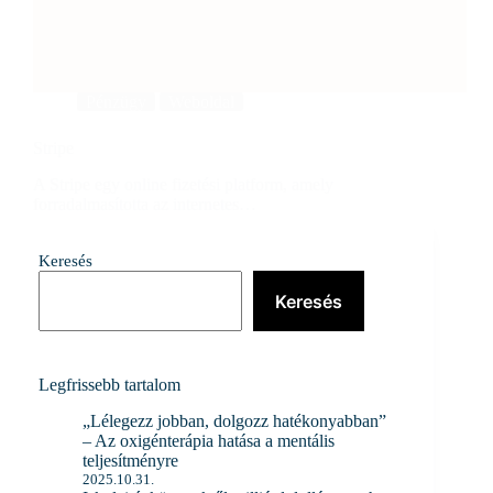
Pénzügy
Weboldal
Stripe
A Stripe egy online fizetési platform, amely
forradalmasította az internetes…
Niki
2024.08.19.
Keresés
Keresés
Legfrissebb tartalom
„Lélegezz jobban, dolgozz hatékonyabban”
– Az oxigénterápia hatása a mentális
teljesítményre
2025.10.31.