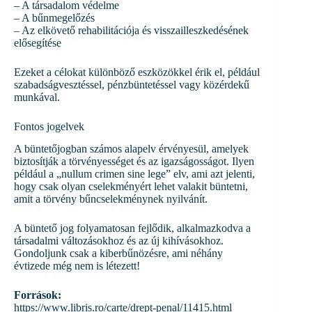
– A társadalom védelme
– A bűnmegelőzés
– Az elkövető rehabilitációja és visszailleszkedésének
elősegítése
Ezeket a célokat különböző eszközökkel érik el, például
szabadságvesztéssel, pénzbüntetéssel vagy közérdekű
munkával.
Fontos jogelvek
A büntetőjogban számos alapelv érvényesül, amelyek
biztosítják a törvényességet és az igazságosságot. Ilyen
például a „nullum crimen sine lege” elv, ami azt jelenti,
hogy csak olyan cselekményért lehet valakit büntetni,
amit a törvény bűncselekménynek nyilvánít.
A büntető jog folyamatosan fejlődik, alkalmazkodva a
társadalmi változásokhoz és az új kihívásokhoz.
Gondoljunk csak a kiberbűnözésre, ami néhány
évtizede még nem is létezett!
Források:
https://www.libris.ro/carte/drept-penal/11415.html