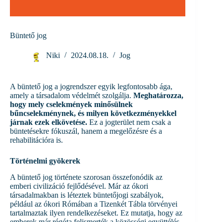
Büntető jog
Niki
2024.08.18.
Jog
A büntető jog a jogrendszer egyik legfontosabb ága,
amely a társadalom védelmét szolgálja.
Meghatározza,
hogy mely cselekmények minősülnek
bűncselekménynek, és milyen következményekkel
járnak ezek elkövetése.
Ez a jogterület nem csak a
büntetésekre fókuszál, hanem a megelőzésre és a
rehabilitációra is.
Történelmi gyökerek
A büntető jog története szorosan összefonódik az
emberi civilizáció fejlődésével. Már az ókori
társadalmakban is léteztek büntetőjogi szabályok,
például az ókori Rómában a Tizenkét Tábla törvényei
tartalmaztak ilyen rendelkezéseket. Ez mutatja, hogy az
emberek már régóta felismerték a közösségi együttélés