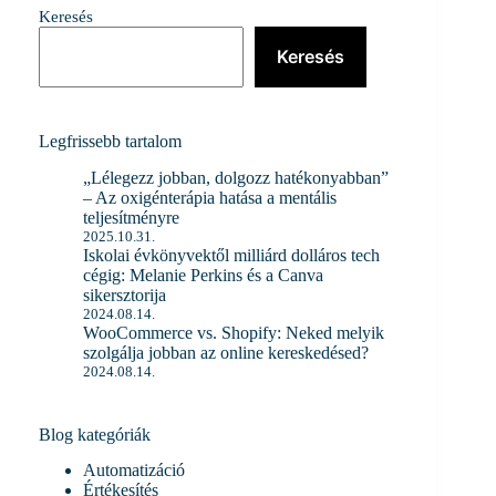
Keresés
Keresés
Legfrissebb tartalom
„Lélegezz jobban, dolgozz hatékonyabban”
– Az oxigénterápia hatása a mentális
teljesítményre
2025.10.31.
Iskolai évkönyvektől milliárd dolláros tech
cégig: Melanie Perkins és a Canva
sikersztorija
2024.08.14.
WooCommerce vs. Shopify: Neked melyik
szolgálja jobban az online kereskedésed?
2024.08.14.
Blog kategóriák
Automatizáció
Értékesítés