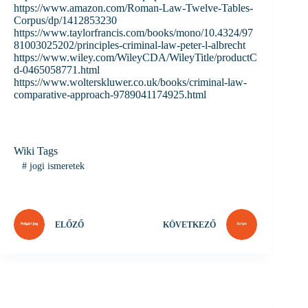
https://www.amazon.com/Roman-Law-Twelve-Tables-
Corpus/dp/1412853230
https://www.taylorfrancis.com/books/mono/10.4324/97
81003025202/principles-criminal-law-peter-l-albrecht
https://www.wiley.com/WileyCDA/WileyTitle/productC
d-0465058771.html
https://www.wolterskluwer.co.uk/books/criminal-law-
comparative-approach-9789041174925.html
Wiki Tags
#
jogi ismeretek
ELŐZŐ
KÖVETKEZŐ