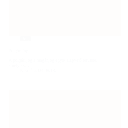
Jog
Polgári jog
A polgári jog a magánjog egyik alapvető területe,
amely az…
Niki
2024.08.18.