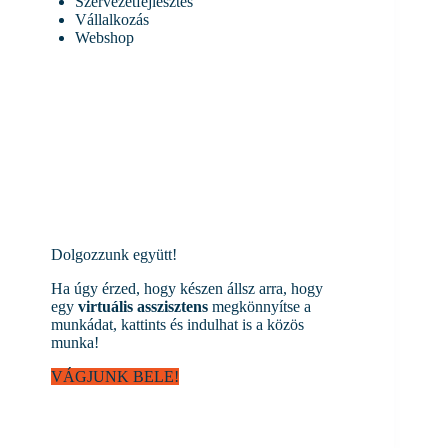
Szervezetfejlesztés
Vállalkozás
Webshop
Dolgozzunk együtt!
Ha úgy érzed, hogy készen állsz arra, hogy
egy
virtuális asszisztens
megkönnyítse a
munkádat, kattints és indulhat is a közös
munka!
VÁGJUNK BELE!