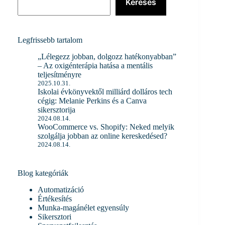
Keresés
Legfrissebb tartalom
„Lélegezz jobban, dolgozz hatékonyabban”
– Az oxigénterápia hatása a mentális
teljesítményre
2025.10.31.
Iskolai évkönyvektől milliárd dolláros tech
cégig: Melanie Perkins és a Canva
sikersztorija
2024.08.14.
WooCommerce vs. Shopify: Neked melyik
szolgálja jobban az online kereskedésed?
2024.08.14.
Blog kategóriák
Automatizáció
Értékesítés
Munka-magánélet egyensúly
Sikersztori