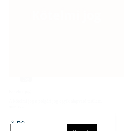
Jog
Kötelmi jog
A kötelmi jog a polgári jog egyik alapvető területe,
amely…
Niki
2024.08.17.
Keresés